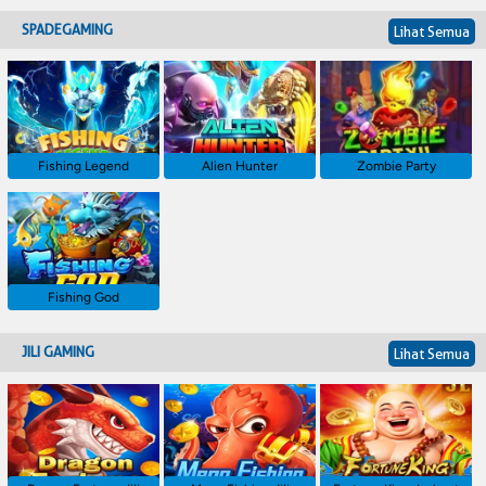
SPADEGAMING
Lihat Semua
Fishing Legend
Alien Hunter
Zombie Party
Fishing God
JILI GAMING
Lihat Semua